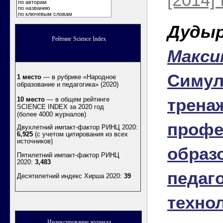
по авторам
по названию
по ключевым словам
Дудыр
Рейтинг Science Index
Макси
Симул
1 место
— в рубрике «Народное
образование и педагогика» (2020)
трена
10 место
— в общем рейтинге
SCIENCE INDEX за 2020 год
(более 4000 журналов)
профе
Двухлетний импакт-фактор РИНЦ 2020:
6,925
(с учетом цитирования из всех
источников)
образ
Пятилетний импакт-фактор РИНЦ
2020:
3,483
педаг
Десятилетний индекс Хирша 2020
:
39
техно
Индексирование журнала