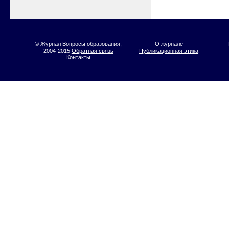
© Журнал
Вопросы образования
,
О журнале
2004-2015
Обратная связь
Публикационная этика
Контакты