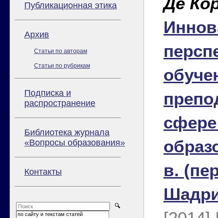
Де Ко
Публикационная этика
Иннов
Архив
персп
Статьи по авторам
Статьи по рубрикам
обуче
Подписка и
препо
распространение
сфере
Библиотека журнала
образ
«Вопросы образования»
в. (пер
Контакты
Шадри
[2014]
по сайту и текстам статей