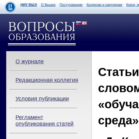
НИУ ВШЭ
О Вышке
Поступающим
Коллегам и партнерам
Книги, 
О журнале
Стать
Редакционная коллегия
слово
Условия публикации
«обуч
среда»
Регламент
опубликования статей